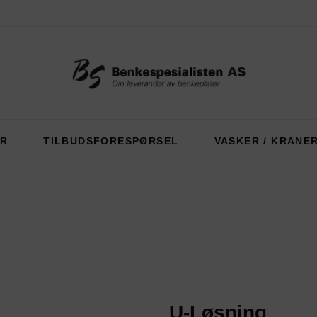
ER
TILBUDSFORESPØRSEL
VASKER / KRANE
U-Løsning