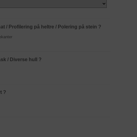
t / Profilering på heltre / Polering på stein ?
ekanter
k / Diverse hull ?
t ?