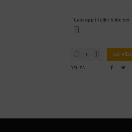
Last opp fil eller bilde her
U-
GÅ VID
Løsning
antall
DEL PÅ: