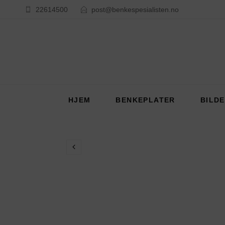
22614500
post@benkespesialisten.no
HJEM
BENKEPLATER
BILD