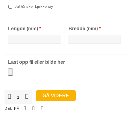
Ja! Ønsker kjøkkenøy
Lengde (mm)
*
Bredde (mm)
*
Last opp fil eller bilde her
GÅ VIDERE
U-
Løsning
DEL PÅ:
antall