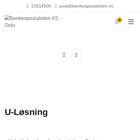
22614500
post@benkespesialisten.no
0
KONTAKT OSS
LEVERANDØRER
OM OSS
U-Løsning