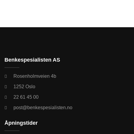
Benkespesialisten AS
Rosenholmveien 4b
1252 Oslo
22 61 45 00
post@benkespesialisten.no
Åpningstider