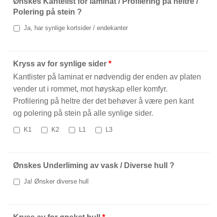
Ønskes Kantelist for laminat / Profilering på heltre /
Polering på stein ?
Ja, har synlige kortsider / endekanter
Kryss av for synlige sider
*
Kantlister på laminat er nødvendig der enden av platen
vender ut i rommet, mot høyskap eller komfyr.
Profilering på heltre der det behøver å være pen kant
og polering på stein på alle synlige sider.
K1
K2
L1
L3
Ønskes Underliming av vask / Diverse hull ?
Ja! Ønsker diverse hull