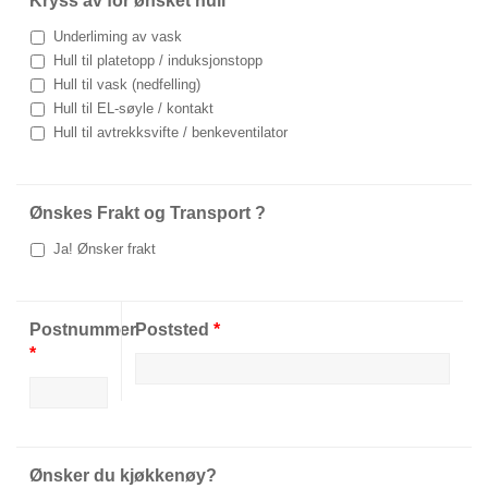
Kryss av for ønsket hull
*
Underliming av vask
Hull til platetopp / induksjonstopp
Hull til vask (nedfelling)
Hull til EL-søyle / kontakt
Hull til avtrekksvifte / benkeventilator
Ønskes Frakt og Transport ?
Ja! Ønsker frakt
Postnummer
Poststed
*
*
Ønsker du kjøkkenøy?