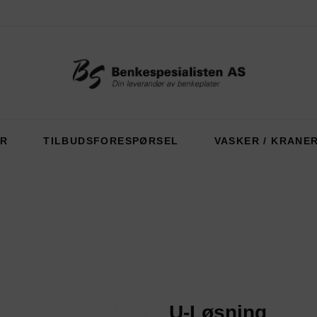
ER
TILBUDSFORESPØRSEL
VASKER / KRANE
U-Løsning