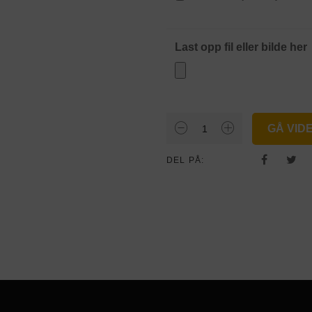
Last opp fil eller bilde her
U-
GÅ VID
Løsning
antall
DEL PÅ: