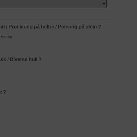
t / Profilering på heltre / Polering på stein ?
ekanter
k / Diverse hull ?
t ?