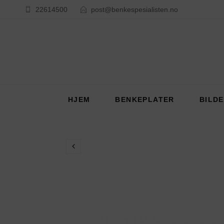
22614500
post@benkespesialisten.no
HJEM
BENKEPLATER
BILD