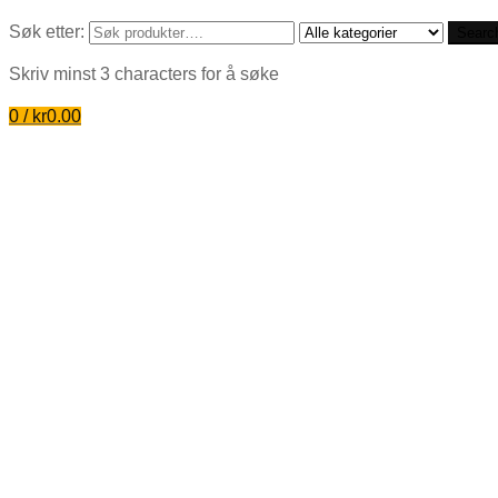
Søk etter:
Searc
Skriv minst 3 characters for å søke
0
/
kr
0.00