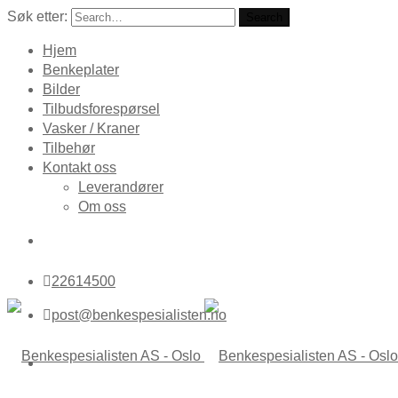
Søk etter:
Search
Hjem
Benkeplater
Bilder
Tilbudsforespørsel
Vasker / Kraner
Tilbehør
Kontakt oss
Leverandører
Om oss
22614500
post@benkespesialisten.no