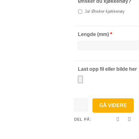
Ønsker du kjøkkenøy?
Ja! Ønsker kjøkkenøy
Lengde (mm)
*
Last opp fil eller bilde her
L-
GÅ VIDERE
Løsning
antall
DEL PÅ: