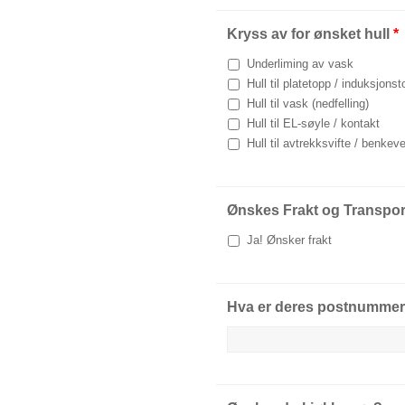
Kryss av for ønsket hull
*
Underliming av vask
Hull til platetopp / induksjons
Hull til vask (nedfelling)
Hull til EL-søyle / kontakt
Hull til avtrekksvifte / benkeve
Ønskes Frakt og Transpor
Ja! Ønsker frakt
Hva er deres postnummer