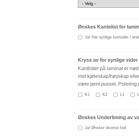
Ønskes Kantelist for lamina
Ja! Har synlige kortsider / en
Kryss av for synlige sider
Kantlister på laminat er nø
mot kjøleskap/høyskap eller 
være pent pusset. Polering p
K1
K2
L1
L
Ønskes Underliming av vas
Ja! Ønsker diverse hull