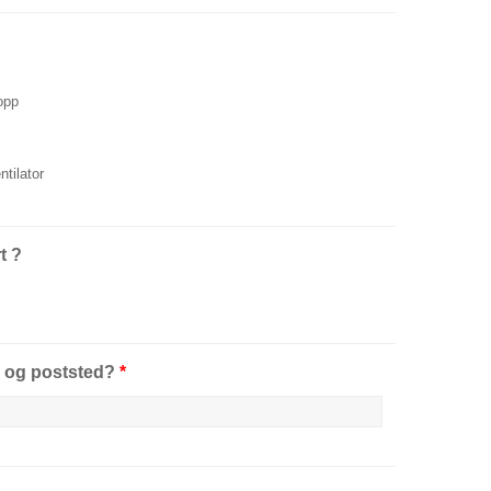
topp
ntilator
t ?
 og poststed?
*