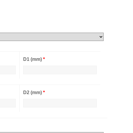
D1 (mm)
*
D2 (mm)
*