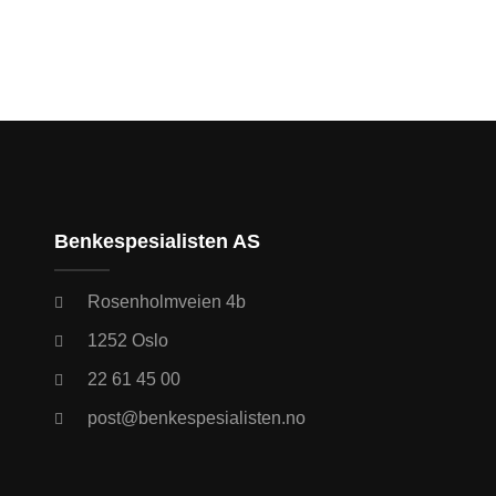
Benkespesialisten AS
Rosenholmveien 4b
1252 Oslo
22 61 45 00
post@benkespesialisten.no