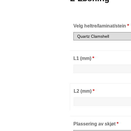
Velg heltre/laminat/stein
*
L1 (mm)
*
L2 (mm)
*
Plassering av skjøt
*