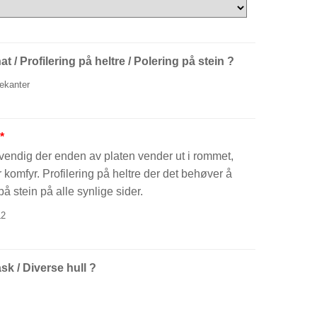
t / Profilering på heltre / Polering på stein ?
dekanter
*
dvendig der enden av platen vender ut i rommet,
komfyr. Profilering på heltre der det behøver å
å stein på alle synlige sider.
2
k / Diverse hull ?