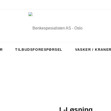
ER
TILBUDSFORESPØRSEL
VASKER / KRANE
L-Løsning