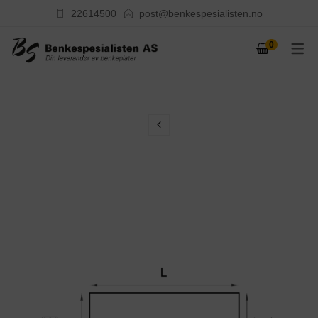
22614500
post@benkespesialisten.no
0
KONTAKT OSS
LEVERANDØRER
OM OSS