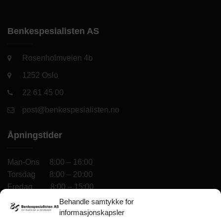
Benkespesialisten AS
Rosenholmveien 4b
1252 Oslo
22 61 45 00
post@benkespesialisten.no
Åpningstider
Man-Ons 8:00 – 16:00
Torsdag 8:00 – 20:00
Fredag 8:00 – 15:00
Lørdag 10:00 – 14:00
Behandle samtykke for
informasjonskapsler