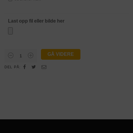
Last opp fil eller bilde her
GÅ VIDERE
Enkel
benkeplate
DEL PÅ:
antall